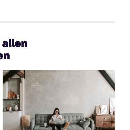
 allen
en